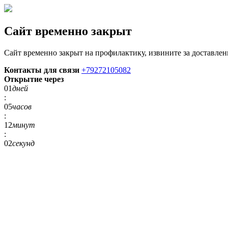
Сайт временно закрыт
Сайт временно закрыт на профилактику, извините за доставлен
Контакты для связи
+79272105082
Открытие через
01
дней
:
05
часов
:
12
минут
:
01
секунд